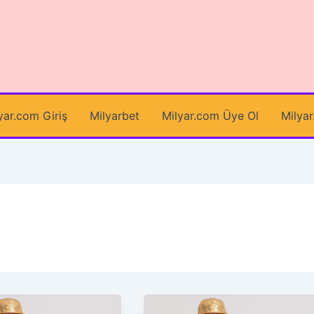
yar.com Giriş
Milyarbet
Milyar.com Üye Ol
Milya