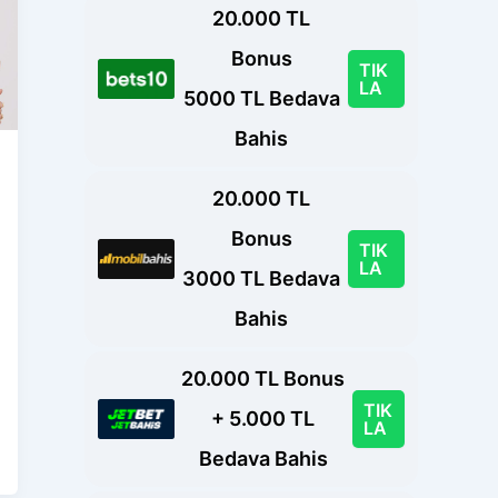
20.000 TL
Bonus
TIK
LA
5000 TL Bedava
Bahis
20.000 TL
Bonus
TIK
LA
3000 TL Bedava
Bahis
20.000 TL Bonus
TIK
+ 5.000 TL
LA
Bedava Bahis