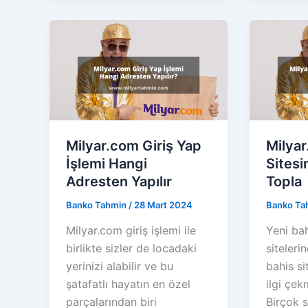
Milyar.com Giriş Yap
Milyar
İşlemi Hangi
Sitesi
Adresten Yapılır
Topla
Banko Tahmin
/
28 Mart 2024
Banko Ta
Milyar.com giriş işlemi ile
Yeni ba
birlikte sizler de locadaki
siteleri
yerinizi alabilir ve bu
bahis si
şatafatlı hayatın en özel
ilgi çe
parçalarından biri
Birçok s