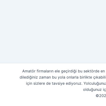
Amatör firmaların ele geçirdiği bu sektörde en 
dilediğiniz zaman bu yola onlarla birlikte çıkabilir
için sizlere de tavsiye ediyoruz. Yolculuğunu
olduğunuz içi
©2026