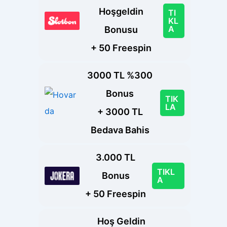
Hoşgeldin
TI
KL
A
Bonusu
+ 50 Freespin
3000 TL %300
Bonus
TIK
LA
+ 3000 TL
Bedava Bahis
3.000 TL
TIKL
Bonus
A
+ 50 Freespin
Hoş Geldin