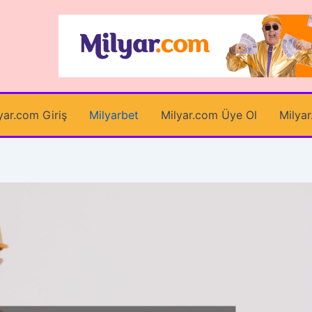
yar.com Giriş
Milyarbet
Milyar.com Üye Ol
Milya