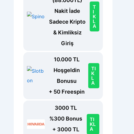
(88.000TL)
T
Nakit İade
I
K
L
Sadece Kripto
A
& Kimliksiz
Giriş
10.000 TL
TI
Hoşgeldin
K
L
Bonusu
A
+ 50 Freespin
3000 TL
%300 Bonus
TI
KL
A
+ 3000 TL