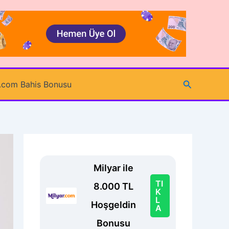
Arama
r.com Bahis Bonusu
Milyar ile
TI
8.000 TL
K
L
Hoşgeldin
A
Bonusu