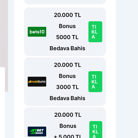
20.000 TL
Bonus
TI
KL
A
5000 TL
Bedava Bahis
20.000 TL
Bonus
TI
KL
A
3000 TL
Bedava Bahis
20.000 TL
Bonus
TI
KL
A
+ 5.000 TL