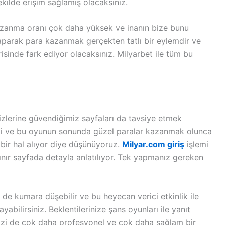
kilde erişim sağlamış olacaksınız.
 kazanma oranı çok daha yüksek ve inanın bize bunu
yaparak para kazanmak gerçekten tatlı bir eylemdir ve
risinde fark ediyor olacaksınız. Milyarbet ile tüm bu
alizlerine güvendiğimiz sayfaları da tavsiye etmek
li ve bu oyunun sonunda güzel paralar kazanmak olunca
bir hal alıyor diye düşünüyoruz.
Milyar.com giriş
işlemi
lınır sayfada detayla anlatılıyor. Tek yapmanız gereken
r de kumara düşebilir ve bu heyecan verici etkinlik ile
abilirsiniz. Beklentilerinize şans oyunları ile yanıt
inizi de çok daha profesyonel ve çok daha sağlam bir