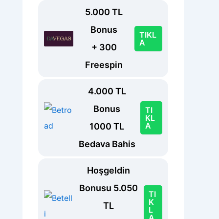
5.000 TL
Bonus
TIKL
A
+ 300
Freespin
4.000 TL
Bonus
TI
KL
A
1000 TL
Bedava Bahis
Hoşgeldin
Bonusu 5.050
TI
K
TL
L
A