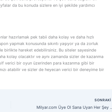
falar da bu konuda sizlere en iyi şekilde yardımcı
onlar hazırlamak pek tabii daha kolay ve daha hızlı
kupon yapmak konusunda sıkıntı yaşıyor ya da zorluk
e birlikte hareket edebilirsiniz. Bu siteler sayesinde
aha kolay olacaktır ve aynı zamanda sizler de kazanma
eyif verici bir oyun üzerinden para kazanma gibi bir
zı atabilir ve sizler de heyecan verici bir deneyime bir
SONRAK
Milyar.com Üye Ol Sana Uy