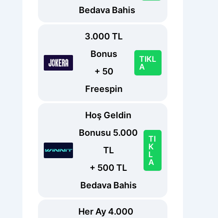
Bedava Bahis
3.000 TL
Bonus
TIKL
A
+ 50
Freespin
Hoş Geldin
Bonusu 5.000
TI
K
TL
L
A
+ 500 TL
Bedava Bahis
Her Ay 4.000